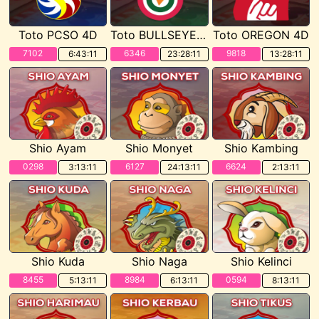
Toto PCSO 4D
Toto BULLSEYE 4D
Toto OREGON 4D
7102
6346
9818
6:43:10
23:28:10
13:28:10
Shio Ayam
Shio Monyet
Shio Kambing
0298
6127
6624
3:13:10
24:13:10
2:13:10
Shio Kuda
Shio Naga
Shio Kelinci
8455
8984
0594
5:13:10
6:13:10
8:13:10