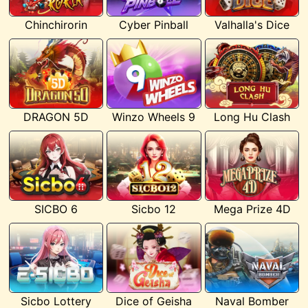
Chinchirorin
Cyber Pinball
Valhalla's Dice
DRAGON 5D
Winzo Wheels 9
Long Hu Clash
SICBO 6
Sicbo 12
Mega Prize 4D
Sicbo Lottery
Dice of Geisha
Naval Bomber