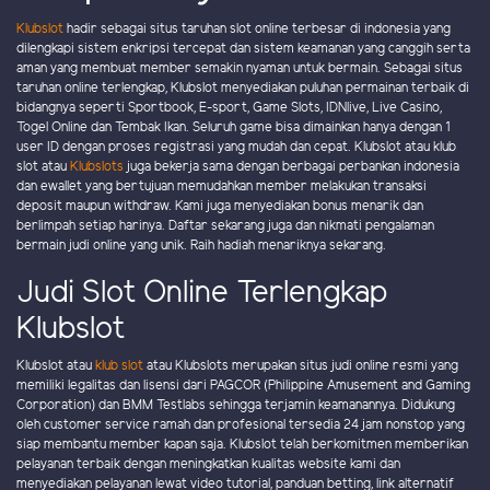
Klubslot
hadir sebagai situs taruhan slot online terbesar di indonesia yang
dilengkapi sistem enkripsi tercepat dan sistem keamanan yang canggih serta
aman yang membuat member semakin nyaman untuk bermain. Sebagai situs
taruhan online terlengkap, Klubslot menyediakan puluhan permainan terbaik di
bidangnya seperti Sportbook, E-sport, Game Slots, IDNlive, Live Casino,
Togel Online dan Tembak Ikan. Seluruh game bisa dimainkan hanya dengan 1
user ID dengan proses registrasi yang mudah dan cepat. Klubslot atau klub
slot atau
Klubslots
juga bekerja sama dengan berbagai perbankan indonesia
dan ewallet yang bertujuan memudahkan member melakukan transaksi
deposit maupun withdraw. Kami juga menyediakan bonus menarik dan
berlimpah setiap harinya. Daftar sekarang juga dan nikmati pengalaman
bermain judi online yang unik. Raih hadiah menariknya sekarang.
Judi Slot Online Terlengkap
Klubslot
Klubslot atau
klub slot
atau Klubslots merupakan situs judi online resmi yang
memiliki legalitas dan lisensi dari PAGCOR (Philippine Amusement and Gaming
Corporation) dan BMM Testlabs sehingga terjamin keamanannya. Didukung
oleh customer service ramah dan profesional tersedia 24 jam nonstop yang
siap membantu member kapan saja. Klubslot telah berkomitmen memberikan
pelayanan terbaik dengan meningkatkan kualitas website kami dan
menyediakan pelayanan lewat video tutorial, panduan betting, link alternatif