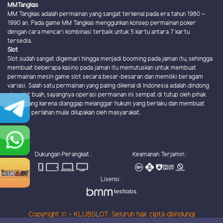
MMTangkas
MM Tangkas adalah permainan yang sangat terkenal pada era tahun 1980 –
1990 an. Pada game MM Tangkas menggunkan konsep permainan poker
dengan cara mencari kombinasi terbaik untuk 5 kartu antara 7 kartu
tersedia.
Slot
Slot sudah sangat digemari hingga menjadi booming pada jaman itu, sehingga
membuat beberapa kasino pada jaman itu memutuskan untuk membuat
permainan mesin game slot secara besar-besaran dan memiliki beragam
variasi. Salah satu permainan yang paling dikenal di Indonesia adalah dindong
atau slot buah, sayangnya operasi permainan ini sempat di tutup oleh pihak
berwenang karena dianggap melanggar hukum yang berlaku dan membuat
game ini perlahan mulai dilupakan oleh masyarakat.
Dukungan Perangkat :
Keamanan Terjamin :
Lisensi :
Copyright © - KLUBSLOT. Seluruh hak cipta dilindungi