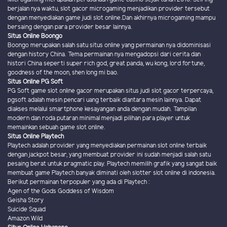
berjalan nya waktu, slot gacor microgaming menjadikan provider tersebut
dengan menyediakan game judi slot online.Dan akhirnya microgaming mampu
bersaing dengan para provider besar lainnya.
Situs Online Boongo
Boongo merupakan salah satu situs online yang permainan nya didominisasi
dengan history China. Tema permainan nya mengadopsi dari cerita dan
histori China seperti super rich god, great panda, wu kong, lord fortune,
goodness of the moon, shen long mi bao.
Situs Online PG Soft
PG Soft game slot online gacor merupakan situs judi slot gacor terpercaya,
pgsoft adalah mesin pencari uang terbaik diantara mesin lainnya. Dapat
diakses melalui smartphone kesayangan anda dengan mudah. Tampilan
modern dan roda putaran minimal menjadi pilihan para player untuk
memainkan sebuah game slot online.
Situs Online Playtech
Playtech adalah provider yang menyediakan permainan slot online terbaik
dengan jackpot besar, yang membuat provider ini sudah menjadi salah satu
pesaing berat untuk pragmatic play. Playtech memilih grafik yang sangat baik
membuat game Playtech banyak diminati oleh slotter slot online di indonesia.
Berikut permainan terpopuler yang ada di Playtech :
Agen of the Gods Goddess of Wisdom
Geisha Story
Suicide Squad
Amazon Wild