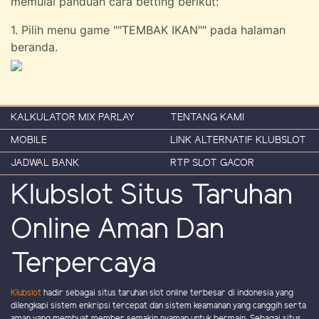
memulai panduan cara betting berikut:
1. Pilih menu game ""TEMBAK IKAN"" pada halaman
beranda.
KALKULATOR MIX PARLAY
TENTANG KAMI
MOBILE
LINK ALTERNATIF KLUBSLOT
JADWAL BANK
RTP SLOT GACOR
Klubslot Situs Taruhan
Online Aman Dan
Terpercaya
Klubslot
hadir sebagai situs taruhan slot online terbesar di indonesia yang
dilengkapi sistem enkripsi tercepat dan sistem keamanan yang canggih serta
aman yang membuat member semakin nyaman untuk bermain. Sebagai situs