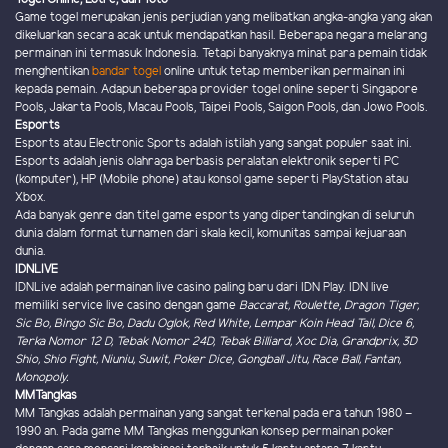
Game togel merupakan jenis perjudian yang melibatkan angka-angka yang akan
dikeluarkan secara acak untuk mendapatkan hasil. Beberapa negara melarang
permainan ini termasuk Indonesia. Tetapi banyaknya minat para pemain tidak
menghentikan
bandar togel
online untuk tetap memberikan permainan ini
kepada pemain. Adapun beberapa provider togel online seperti Singapore
Pools, Jakarta Pools, Macau Pools, Taipei Pools, Saigon Pools, dan Jowo Pools.
Esports
Esports atau Electronic Sports adalah istilah yang sangat populer saat ini.
Esports adalah jenis olahraga berbasis peralatan elektronik seperti PC
(komputer), HP (Mobile phone) atau konsol game seperti PlayStation atau
Xbox.
Ada banyak genre dan titel game esports yang dipertandingkan di seluruh
dunia dalam format turnamen dari skala kecil, komunitas sampai kejuaraan
dunia.
IDNLIVE
IDNLive adalah permainan live casino paling baru dari IDN Play. IDN live
memiliki service live casino dengan game
Baccarat, Roulette, Dragon Tiger,
Sic Bo, Bingo Sic Bo, Dadu Oglok, Red White, Lempar Koin Head Tail, Dice 6,
Terka Nomor 12 D, Tebak Nomor 24D, Tebak Billiard, Xoc Dia, Grandprix, 3D
Shio, Shio Fight, Niuniu, Suwit, Poker Dice, Gongball Jitu, Race Ball, Fantan,
Monopoly.
MMTangkas
MM Tangkas adalah permainan yang sangat terkenal pada era tahun 1980 –
1990 an. Pada game MM Tangkas menggunkan konsep permainan poker